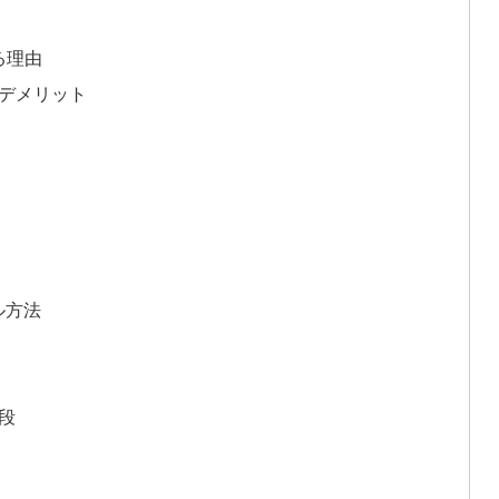
る理由
とデメリット
ル方法
手段