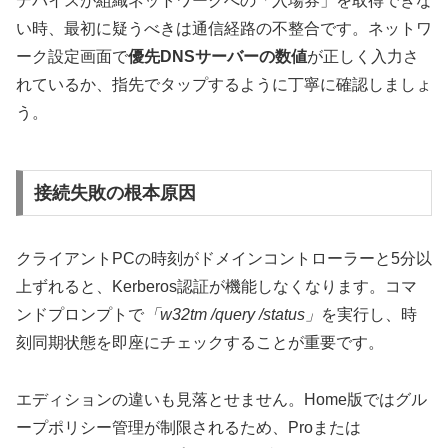
デバイスが組織ネットワークへの「入場券」を取得できな
い時、最初に疑うべきは通信経路の不整合です。ネットワ
ーク設定画面で
優先DNSサーバーの数値
が正しく入力さ
れているか、指先でタップするように丁寧に確認しましょ
う。
接続失敗の根本原因
クライアントPCの時刻がドメインコントローラーと5分以
上ずれると、Kerberos認証が機能しなくなります。コマ
ンドプロンプトで
「w32tm /query /status」
を実行し、時
刻同期状態を即座にチェックすることが重要です。
エディションの違いも見落とせません。Home版ではグル
ープポリシー管理が制限されるため、Proまたは