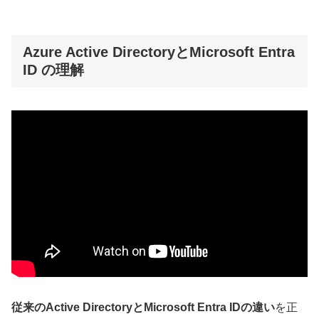
Azure Active DirectoryとMicrosoft Entra
ID の理解
従来のActive DirectoryとMicrosoft Entra IDの違い
を正