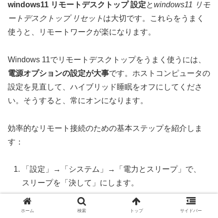
windows11 リモートデスクトップ 設定
と
windows11 リモ
ートデスクトップ リセット
は大切です。これらをうまく
使うと、リモートワークが楽になります。
Windows 11でリモートデスクトップをうまく使うには、
電源オプションの設定が大事
です。ホストコンピュータの
設定を見直して、ハイブリッド睡眠をオフにしてくださ
い。そうすると、常にオンになります。
効率的なリモート接続のための基本ステップを紹介しま
す：
「設定」→「システム」→「電力とスリープ」で、
スリープを「決して」にします。
「設定」→「システム」→「リモートデスクトッ
プ」で、リモートデスクトップを「オン」にしま
ホーム
検索
トップ
サイドバー