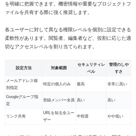
を明確に把握できます。機密情報や重要なプロジェクトフ
ァイルを共有する際に強く推奨します。
各ユーザーに対して異なる権限レベルを個別に設定できる
柔軟性があります。閲覧者、編集者など、役割に応じた適
切なアクセスレベルを割り当てられます。
セキュリティレ
管理のしや
設定方法
対象範囲
ベル
すさ
メールアドレス個
特定の個人のみ
最高
非常に高い
別指定
Googleグループ指
登録メンバー全員
高い
高い
定
URLを知る全ユー
リンク共有
中程度
やや低い
ザー