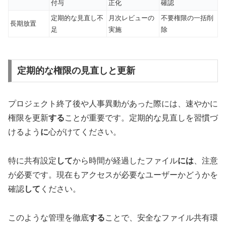
付与
正化
確認
定期的な見直し不
月次レビューの
不要権限の一括削
長期放置
足
実施
除
定期的な権限の見直しと更新
プロジェクト終了後や人事異動があった際には、速やかに
権限を更新
する
ことが重要です。定期的な見直しを習慣づ
けるよう
に
心がけてください。
特に共有設定
して
から時間が経過したファイル
には
、注意
が必要です。現在もアクセスが必要なユーザーかどうかを
確認
して
ください。
このような管理を徹底
する
ことで、安全なファイル共有環