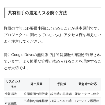
共有相手の選定ミスを防ぐ方法
権限の付与は必要最小限にとどめることが基本原則です。
プロジェクトに関わっていない人にアクセス権を与えない
よう注意
して
ください。
特にGoogle Driveの無料版では閲覧履歴の確認が制限
され
ています。より慎重な管理が求められることを理解
する
こ
とが大切です。
リスクシナ
発生原因
予防策
緊急時の対応
リオ
情報漏洩
公開範囲の誤設定
設定時の再確認
即時アクセス停止
不適切な編集権限
権限レベルの適
バージョン履歴の
不正編集