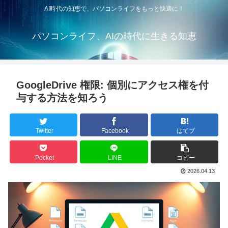
AI時代の知恵で、パソコンライフをもっと快適に！
パソコンライフ、AIの時代に生きる知恵
GoogleDrive 権限: 個別にアクセス権を付
与する方法を知ろう
Twitter
Facebook
はてブ
Pocket
LINE
コピー
2026.04.13