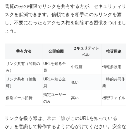
閲覧のみの権限でリンクを共有する方が、セキュリティリ
スクを低減できます。信頼できる相手にのみリンクを渡
し、不要になったらアクセス権を削除する習慣をつけまし
ょう。
セキュリティレ
共有方法
公開範囲
推奨用途
ベル
リンク共有（閲覧の
URLを知る全
中程度
情報参照用
み）
員
リンク共有（編集
URLを知る全
一時的共同作
低い
可）
員
業
指定ユーザー
個別メール招待
高い
機密ファイル
のみ
リンクを扱う際は、常に「誰がこのURLを知っている
か」を意識して操作するように心がけてください。安全な