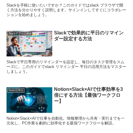
Slackを手軽に使いたいですか？このガイドではslack ブラウザで開
く方法を分かりやすく説明します。サインインしてすぐにコラボレー
ションを始めましょう。
Slackで効果的に平日のリマイン
Slackアプリ活用法
ダー設定する方法
Slackで平日専用のリマインダーを設定し、毎日のタスク管理をスム
ーズに。このガイドでslack リマインダー 平日の活用方法をマスター
しましょう。
Notion×Slack×AIで仕事効率を3
Notin活用法
倍にする方法【最強ワークフロ
ー】
Notion×Slack×AIで仕事を自動化。情報整理から共有・実行までを一
元化し、PC作業を劇的に効率化する最強ワークフローを解説。